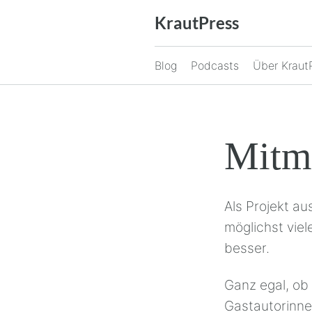
Zum
KrautPress
Inhalt
springen
Blog
Podcasts
Über Kraut
Mitm
Als Projekt au
möglichst vie
besser.
Ganz egal, ob 
Gastautorinne