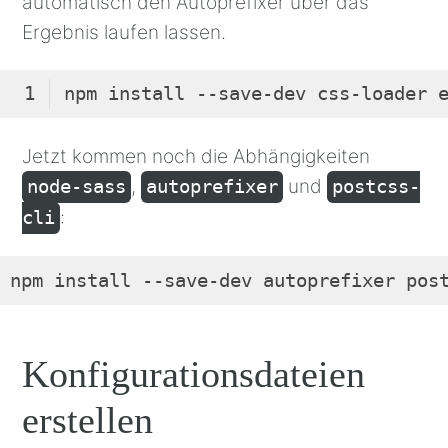
automatisch den Autoprefixer über das
Ergebnis laufen lassen.
Code-
Sprache:
Jetzt kommen noch die Abhängigkeiten
Bash
,
und
node-sass
autoprefixer
postcss-
(
bash
)
:
cli
npm install --save-dev autoprefixer pos
Code-
Sprache:
Konfigurationsdateien
Bash
(
bash
)
erstellen