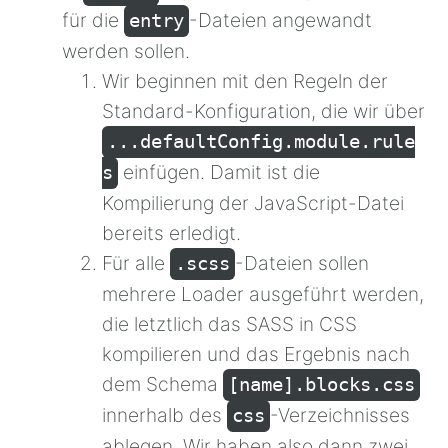
für die
-Dateien angewandt
entry
werden sollen.
Wir beginnen mit den Regeln der
Standard-Konfiguration, die wir über
...defaultConfig.module.rule
einfügen. Damit ist die
s
Kompilierung der JavaScript-Datei
bereits erledigt.
Für alle
-Dateien sollen
.scss
mehrere Loader ausgeführt werden,
die letztlich das SASS in CSS
kompilieren und das Ergebnis nach
dem Schema
[name].blocks.css
innerhalb des
-Verzeichnisses
css
ablegen. Wir haben also dann zwei