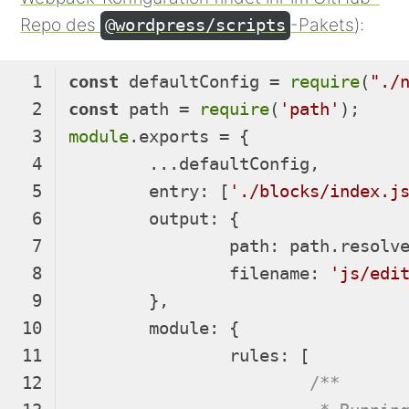
Repo des
-Pakets
):
@wordpress/scripts
const
 defaultConfig = 
require
(
"./
const
 path = 
require
(
'path'
module
entry
: [
'./blocks/index.j
output
path
: path.resolv
filename
: 
'js/edi
module
rules
/**