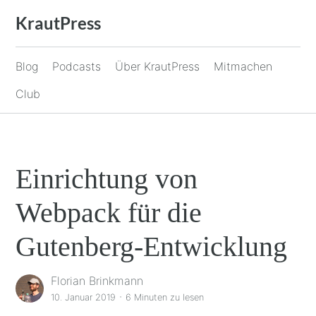
Zum
KrautPress
Inhalt
springen
Blog
Podcasts
Über KrautPress
Mitmachen
Club
Einrichtung von
Webpack für die
Gutenberg-Entwicklung
Florian Brinkmann
·
10. Januar 2019
6 Minuten
zu lesen