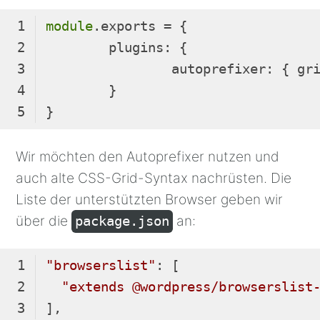
module
plugins
autoprefixer
: { 
gr
Code-
Sprache:
Wir möchten den Autoprefixer nutzen und
JavaScript
auch alte CSS-Grid-Syntax nachrüsten. Die
(
javascript
)
Liste der unterstützten Browser geben wir
über die
an:
package.json
"browserslist"
"extends @wordpress/browserslist