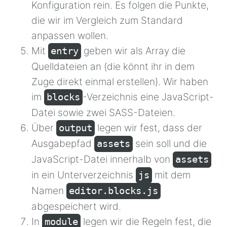
Konfiguration rein. Es folgen die Punkte,
die wir im Vergleich zum Standard
anpassen wollen.
Mit
geben wir als Array die
entry
Quelldateien an (die könnt ihr in dem
Zuge direkt einmal erstellen). Wir haben
im
-Verzeichnis eine JavaScript-
blocks
Datei sowie zwei SASS-Dateien.
Über
legen wir fest, dass der
output
Ausgabepfad
sein soll und die
assets
JavaScript-Datei innerhalb von
assets
in ein Unterverzeichnis
mit dem
js
Namen
editor.blocks.js
abgespeichert wird.
In
legen wir die Regeln fest, die
module