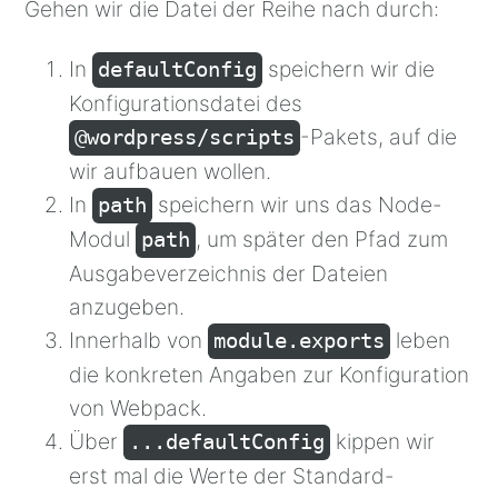
Sprache:
Gehen wir die Datei der Reihe nach durch:
JavaScript
(
javascript
)
In
speichern wir die
defaultConfig
Konfigurationsdatei des
-Pakets, auf die
@wordpress/scripts
wir aufbauen wollen.
In
speichern wir uns das Node-
path
Modul
, um später den Pfad zum
path
Ausgabeverzeichnis der Dateien
anzugeben.
Innerhalb von
leben
module.exports
die konkreten Angaben zur Konfiguration
von Webpack.
Über
kippen wir
...defaultConfig
erst mal die Werte der Standard-