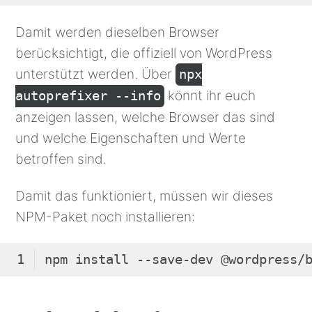
Code-
Sprache:
Damit werden dieselben Browser
JSON 
berücksichtigt, die offiziell von WordPress
/ 
unterstützt werden. Über
npx
JSON 
könnt ihr euch
autoprefixer --info
mit 
Kommentaren
anzeigen lassen, welche Browser das sind
(
json
)
und welche Eigenschaften und Werte
betroffen sind.
Damit das funktioniert, müssen wir dieses
NPM-Paket noch installieren:
Code-
Sprache: