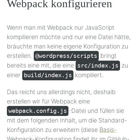
Webpack konfigurieren
Bash
(
bash
)
Wenn man mit Webpack nur JavaScript
kompilieren möchte und nur eine Datei hätte,
bräuchte man keine eigene Konfiguration zu
erstellen.
bringt
@wordpress/scripts
bereits eine mit, die eine
zu
src/index.js
einer
kompiliert.
build/index.js
Das reicht uns allerdings nicht, deshalb
erstellen wir für Webpack eine
-Datei und füllen sie
webpack.config.js
mit dem folgenden Inhalt, um die Standard-
Konfiguration zu erweitern (diese
Basis-
Webpack-Konfiguration findet ihr im GitHub-