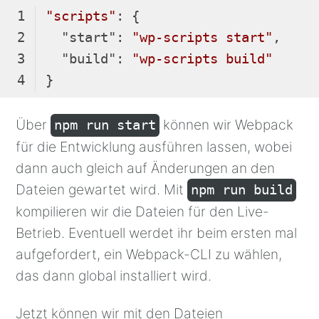
"scripts"
"start"
: 
"wp-scripts start"
"build"
: 
"wp-scripts build"
Code-
Sprache:
Über
können wir Webpack
npm run start
JSON 
für die Entwicklung ausführen lassen, wobei
/ 
dann auch gleich auf Änderungen an den
JSON 
Dateien gewartet wird. Mit
npm run build
mit 
Kommentaren
kompilieren wir die Dateien für den Live-
(
json
)
Betrieb. Eventuell werdet ihr beim ersten mal
aufgefordert, ein Webpack-CLI zu wählen,
das dann global installiert wird.
Jetzt können wir mit den Dateien