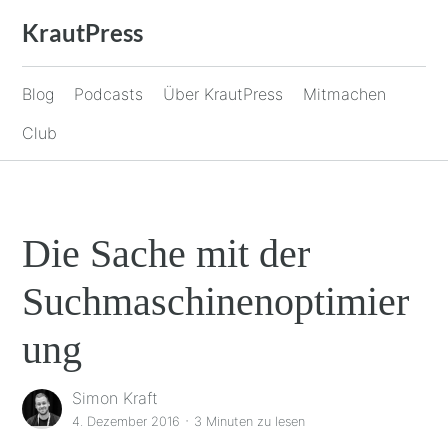
Zum
KrautPress
Inhalt
springen
Blog
Podcasts
Über KrautPress
Mitmachen
Club
Die Sache mit der
Suchmaschinenoptimier
ung
Simon Kraft
·
4. Dezember 2016
3 Minuten
zu lesen