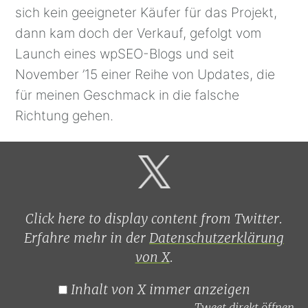
sich kein geeigneter Käufer für das Projekt,
dann kam doch der Verkauf, gefolgt vom
Launch eines wpSEO-Blogs und seit
November ’15 einer Reihe von Updates, die
für meinen Geschmack in die falsche
Richtung gehen.
Inhalt
von
X
anzeigen
Click here to display content from Twitter.
Erfahre mehr in der
Datenschutzerklärung
von X
.
Inhalt von X immer anzeigen
Tweet direkt öffnen