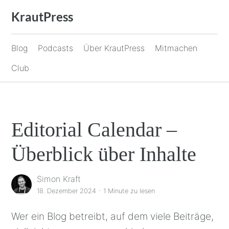
Zum
KrautPress
Inhalt
springen
Blog
Podcasts
Über KrautPress
Mitmachen
Club
Editorial Calendar –
Überblick über Inhalte
Simon Kraft
·
18. Dezember 2024
1 Minute
zu lesen
Wer ein Blog betreibt, auf dem viele Beiträge,