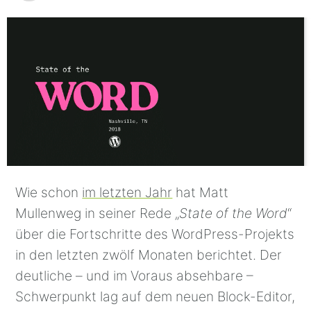
Wie schon
im letzten Jahr
hat Matt
Mullenweg in seiner Rede „
State of the Word
“
über die Fortschritte des WordPress-Projekts
in den letzten zwölf Monaten berichtet. Der
deutliche – und im Voraus absehbare –
Schwerpunkt lag auf dem neuen Block-Editor,